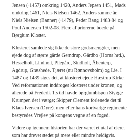
Jensen (-1457) omkring 1420, Anders Jepsen 1451, Mads
omkring 1461, Niels Nielsen 1462, Anders samme år,
Niels Nielsen (Banner) (-1479), Peder Bang 1483-84 og
Poul Andersen 1502-08. Flere af priorerne boede på
Børglum Kloster.
Klosteret samlede sig ikke de store godsmængder, men
ejede dog af større gårde Gerndrup, Gårdbo (Horns hrd.),
Hesselholt, Lindholt, Pilegård, Sindholt, Åbenterp,
Agdrup, Græshede, Tjæret (nu Rønnovsholm) og Lie. I
1487 og 1489 siges det, at klosteret ejede Hæstrup Kirke.
Ved reformationen inddroges klosteret under kronen, og
allerede på Frederik 1.s tid havde børglumbispen Stygge
Krumpen det i værge; Skipper Clement forlenede det til
Klaus Iversen (Dyre), men efter hans kortvarige regimente
bestyredes Vrejlev på kongens vegne af en foged.
Videre op igennem historien har der været et utal af ejere,
som har drevet stedet på mere eller mindre heldigvis.