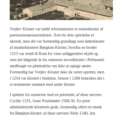
Vrejlev Kloster var indtil reformationen et nonnekloster af
præmonstratenserordenen. Året for dets oprettelse er
ukendt, men det var formentlig grundlagt som datterkloster
af munkeklosteret Børglum Kloster, hvorfra en broder
1215 var sendt til Rom for visse anliggenders skyld og
som det følgende år fra ordenens hovedkloster i Prémontré
medbragte en påmindelse om ikke at optage søstre.
Formentlig har Vrejlev Kloster ikke da været oprettet, men
i 1254 var klostret i funktion. Senere i 1268 betænkes det i
et testamente sammen med andre klostre.
I spidsen for nonnerne stod en priorinde; af disse nævnes
Cecilie 1335, Anne Poulsdatter 1508-36. En prior
administrerede klosterets gods, formentlig oftest en munk
fra Børglum kloster; af disse nævnes Niels 1340, Jon